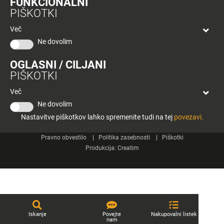
FUNKCIONALNI
bon
PIŠKOTKI
Planeta
Spletne strani
Tuš
Več
Celje
Ne dovolim
Tuš klub
OGLASNI / CILJANI
Kontakt
PIŠKOTKI
Več
Ne dovolim
Nastavitve piškotkov lahko spremenite tudi na tej
povezavi.
© 2026 Engrotuš d.o.o.
Pravno obvestilo
Politika zasebnosti
Piškotki
Produkcija:
Creatim
Iskanje
Povejte
Nakupovalni listek
nam