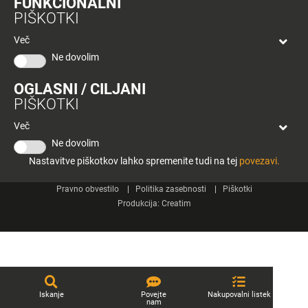
FUNKCIONALNI
bon
PIŠKOTKI
Planeta
Spletne strani
Tuš
Več
Celje
Ne dovolim
Tuš klub
OGLASNI / CILJANI
Kontakt
PIŠKOTKI
Več
Ne dovolim
Nastavitve piškotkov lahko spremenite tudi na tej
povezavi.
© 2026 Engrotuš d.o.o.
Pravno obvestilo
Politika zasebnosti
Piškotki
Produkcija:
Creatim
Iskanje
Povejte
Nakupovalni listek
nam