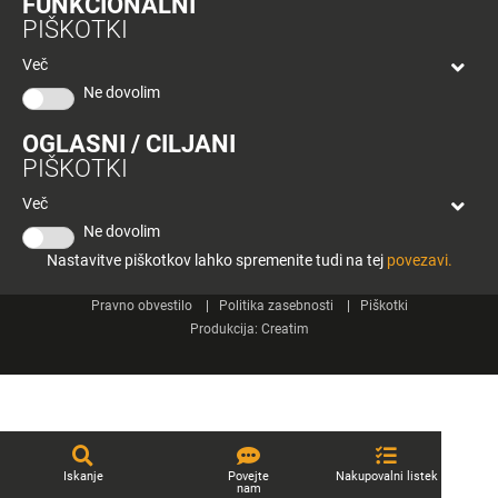
FUNKCIONALNI
bon
PIŠKOTKI
Planeta
Spletne strani
Tuš
Več
Celje
Ne dovolim
Tuš klub
OGLASNI / CILJANI
Kontakt
PIŠKOTKI
Več
Ne dovolim
Nastavitve piškotkov lahko spremenite tudi na tej
povezavi.
© 2026 Engrotuš d.o.o.
Pravno obvestilo
Politika zasebnosti
Piškotki
Produkcija:
Creatim
Iskanje
Povejte
Nakupovalni listek
nam