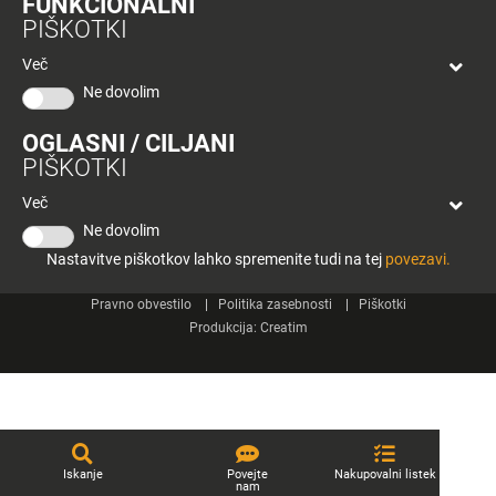
FUNKCIONALNI
bon
PIŠKOTKI
Planeta
Spletne strani
Tuš
Več
Celje
Ne dovolim
Tuš klub
OGLASNI / CILJANI
Kontakt
PIŠKOTKI
Več
Ne dovolim
Nastavitve piškotkov lahko spremenite tudi na tej
povezavi.
© 2026 Engrotuš d.o.o.
Pravno obvestilo
Politika zasebnosti
Piškotki
Produkcija:
Creatim
Iskanje
Povejte
Nakupovalni listek
nam