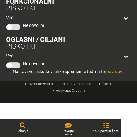
FUNKCIONALNI
bon
PIŠKOTKI
Planeta
Spletne strani
Tuš
Več
Celje
Ne dovolim
Tuš klub
OGLASNI / CILJANI
Kontakt
PIŠKOTKI
Več
Ne dovolim
Nastavitve piškotkov lahko spremenite tudi na tej
povezavi.
© 2026 Engrotuš d.o.o.
Pravno obvestilo
Politika zasebnosti
Piškotki
Produkcija:
Creatim
Iskanje
Povejte
Nakupovalni listek
nam