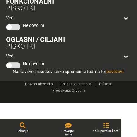
FUNKCIONALNI
bon
PIŠKOTKI
Planeta
Spletne strani
Tuš
Več
Celje
Ne dovolim
Tuš klub
OGLASNI / CILJANI
Kontakt
PIŠKOTKI
Več
Ne dovolim
Nastavitve piškotkov lahko spremenite tudi na tej
povezavi.
© 2026 Engrotuš d.o.o.
Pravno obvestilo
Politika zasebnosti
Piškotki
Produkcija:
Creatim
Iskanje
Povejte
Nakupovalni listek
nam