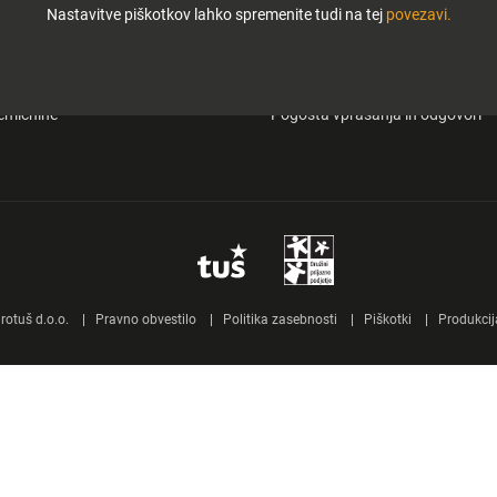
Nastavitve piškotkov lahko spremenite tudi na tej
povezavi.
i in zabava
O Tuš klub kartici
&carry
Mobilna aplikacija Tuš
emičnine
Pogosta vprašanja in odgovori
otuš d.o.o.
Pravno obvestilo
Politika zasebnosti
Piškotki
Produkcij