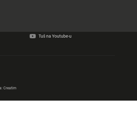
Tuš na Facebook-u
Tuš na Instagram-u
Tuš na Youtube-u
a:
Creatim