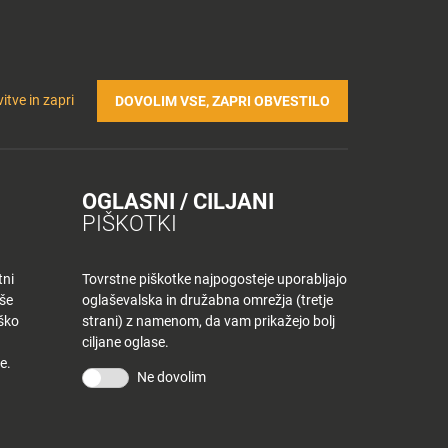
Prijavi se v Tuš klub profil
Včlani se v Tuš klub
TRIČNA POLNILNICA
Iskanje
Povejte
Nakupovalni
itve in zapri
DOVOLIM VSE, ZAPRI OBVESTILO
nam
listek
OGLASNI / CILJANI
PIŠKOTKI
tni
Tovrstne piškotke najpogosteje uporabljajo
aše
oglaševalska in družabna omrežja (tretje
iško
strani) z namenom, da vam prikažejo bolj
ciljane oglase.
e.
Ne dovolim
KONTAKT
Povejte nam