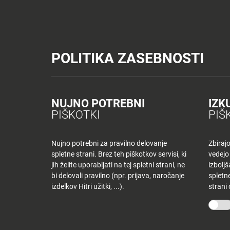
Tuš trgovine
Tuš drogerija
Tuš centri in zabava
Tuš cash&carr
Planet Tuš
Celje
NOVICE
TUŠ
POLITIKA ZASEBNOSTI
Spremeni lokacijo
Tuš centri in zabava
Dnevni jedilnik MB – petek
NOVICE
NAKUPOVANJE
Nazaj
Nazaj
NUJNO POTREBNI
IZK
DNEVNI JEDILNI
PIŠKOTKI
PIŠ
Novice
Trgovine
in
ponudniki
Nujno potrebni za pravilno delovanje
Zbiraj
13 marca, 2020
spletne strani. Brez teh piškotkov servisi, ki
vedejo
Tloris
Od
anajutersekwp
jih želite uporabljati na tej spletni strani, ne
izbolj
centra
bi delovali pravilno (npr. prijava, naročanje
spletne
izdelkov Hitri užitki, ...).
strani
Ugodnosti
O PODJETJU
SPLETNE 
v
Planetu
Skupina Tuš
Tuš trgo
Tuš