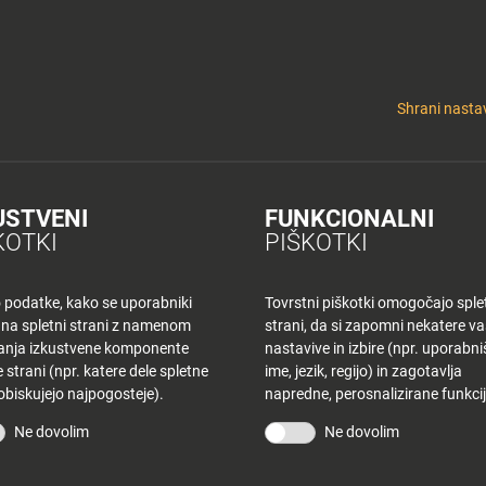
y
Tuš nepremičnine
 KLUB
CINEPLEXX
NAKUPOVANJE
O PLANETU
DE LA CRÉME
ELEK
Shrani nastav
USTVENI
FUNKCIONALNI
K MB – PETEK
KOTKI
PIŠKOTKI
o podatke, kako se uporabniki
Tovrstni piškotki omogočajo sple
 na spletni strani z namenom
strani, da si zapomni nekatere v
šanja izkustvene komponente
nastavive in izbire (npr. uporabn
 strani (npr. katere dele spletne
ime, jezik, regijo) in zagotavlja
 obiskujejo najpogosteje).
napredne, perosnalizirane funkcij
STRANI
TUŠ KLUB
Ne dovolim
Ne dovolim
vina
Bodite obveščeni