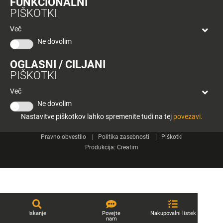
FUNKCIONALNI
bon
PIŠKOTKI
Planeta
Spletne strani
Tuš
Več
Celje
Ne dovolim
Tuš klub
OGLASNI / CILJANI
Kontakt
PIŠKOTKI
Več
Ne dovolim
Nastavitve piškotkov lahko spremenite tudi na tej
povezavi.
© 2026 Engrotuš d.o.o.
Pravno obvestilo
Politika zasebnosti
Piškotki
Produkcija:
Creatim
Iskanje
Povejte
Nakupovalni listek
nam