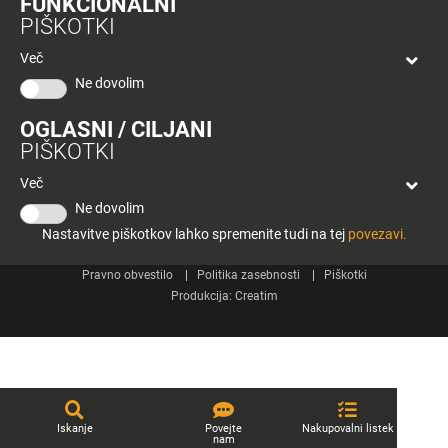
FUNKCIONALNI
bon
PIŠKOTKI
Planeta
Spletne strani
Tuš
Več
Celje
Ne dovolim
Tuš klub
OGLASNI / CILJANI
Kontakt
PIŠKOTKI
Več
Ne dovolim
Nastavitve piškotkov lahko spremenite tudi na tej
povezavi.
© 2026 Engrotuš d.o.o.
Pravno obvestilo
Politika zasebnosti
Piškotki
Produkcija:
Creatim
Iskanje
Povejte
Nakupovalni listek
nam