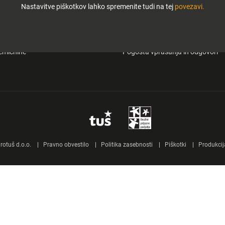
Nastavitve piškotkov lahko spremenite tudi na tej
povezavi.
i in zabava
O Tuš klub kartici
&carry
Mobilna aplikacija Tuš
emičnine
Pogosta vprašanja in odgovori
otuš d.o.o.
Pravno obvestilo
Politika zasebnosti
Piškotki
Produkcij