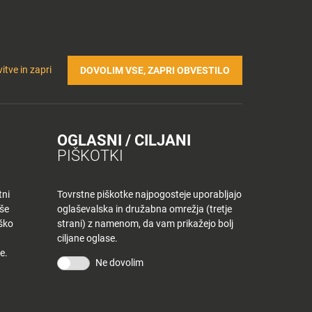
Prijavi se v Tuš klub profil
Včlani se v Tuš klub
TRIČNA POLNILNICA
Iskanje
Povejte
Nakupovalni
itve in zapri
DOVOLIM VSE, ZAPRI OBVESTILO
nam
listek
OGLASNI / CILJANI
PIŠKOTKI
tni
Tovrstne piškotke najpogosteje uporabljajo
aše
oglaševalska in družabna omrežja (tretje
iško
strani) z namenom, da vam prikažejo bolj
ciljane oglase.
e.
Ne dovolim
KONTAKT
Povejte nam