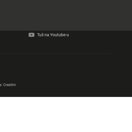
Tuš na Facebook-u
Tuš na Instagram-u
Tuš na Youtube-u
a:
Creatim