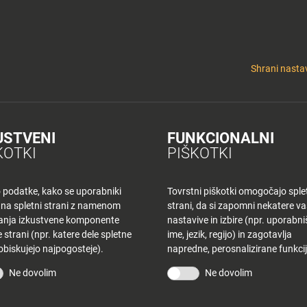
y
Tuš nepremičnine
 KLUB
CINEPLEXX
NAKUPOVANJE
O PLANETU
DE LA CRÉME
ELEK
Shrani nastav
USTVENI
FUNKCIONALNI
K MB – ČETRTEK
KOTKI
PIŠKOTKI
o podatke, kako se uporabniki
Tovrstni piškotki omogočajo sple
 na spletni strani z namenom
strani, da si zapomni nekatere v
šanja izkustvene komponente
nastavive in izbire (npr. uporabn
 strani (npr. katere dele spletne
ime, jezik, regijo) in zagotavlja
 obiskujejo najpogosteje).
napredne, perosnalizirane funkcij
STRANI
TUŠ KLUB
Ne dovolim
Ne dovolim
vina
Bodite obveščeni