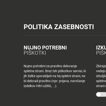
Tuš trgovine
Tuš drogerija
Tuš centri in zabava
Tuš cash&carr
Planet Tuš
Celje
NOVICE
TUŠ
POLITIKA ZASEBNOSTI
Spremeni lokacijo
Tuš centri in zabava
Dnevni jedilnik MB – četrtek
NOVICE
NAKUPOVANJE
Nazaj
Nazaj
NUJNO POTREBNI
IZK
DNEVNI JEDILNI
PIŠKOTKI
PIŠ
Novice
Trgovine
in
ponudniki
Nujno potrebni za pravilno delovanje
Zbiraj
11 junija, 2020
spletne strani. Brez teh piškotkov servisi, ki
vedejo
Tloris
Od
stanka-grusovniktus-si
jih želite uporabljati na tej spletni strani, ne
izbolj
centra
bi delovali pravilno (npr. prijava, naročanje
spletne
izdelkov Hitri užitki, ...).
strani
Ugodnosti
O PODJETJU
SPLETNE 
v
Planetu
Skupina Tuš
Tuš trgo
Tuš