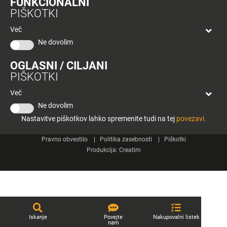
FUNKCIONALNI
bon
PIŠKOTKI
Planeta
Spletne strani
Tuš
Več
Celje
Ne dovolim
Tuš klub
OGLASNI / CILJANI
Kontakt
PIŠKOTKI
Več
Ne dovolim
Nastavitve piškotkov lahko spremenite tudi na tej
povezavi.
© 2026 Engrotuš d.o.o.
Pravno obvestilo
Politika zasebnosti
Piškotki
Produkcija:
Creatim
Iskanje
Povejte
Nakupovalni listek
nam