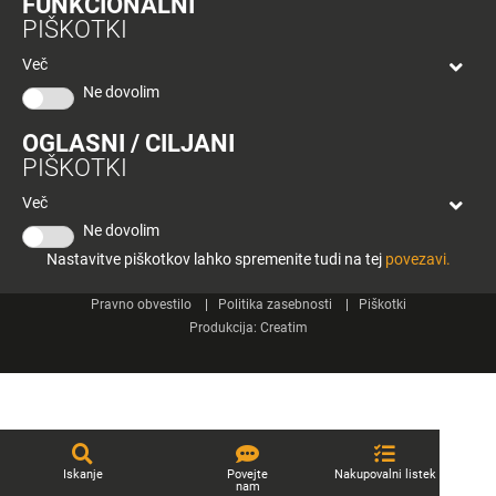
FUNKCIONALNI
bon
PIŠKOTKI
Planeta
Spletne strani
Tuš
Več
Celje
Ne dovolim
Tuš klub
OGLASNI / CILJANI
Kontakt
PIŠKOTKI
Več
Ne dovolim
Nastavitve piškotkov lahko spremenite tudi na tej
povezavi.
© 2026 Engrotuš d.o.o.
Pravno obvestilo
Politika zasebnosti
Piškotki
Produkcija:
Creatim
Iskanje
Povejte
Nakupovalni listek
nam