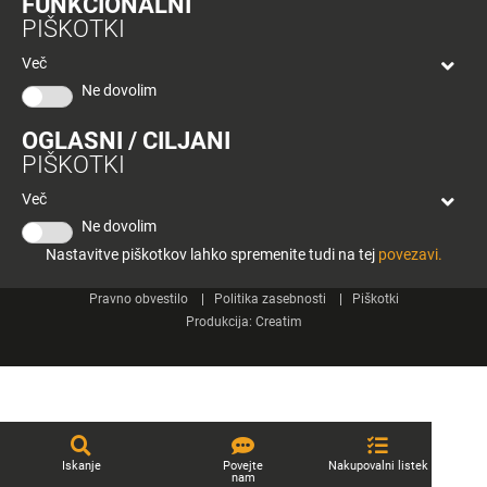
FUNKCIONALNI
bon
PIŠKOTKI
Planeta
Spletne strani
Tuš
Več
Celje
Ne dovolim
Tuš klub
OGLASNI / CILJANI
Kontakt
PIŠKOTKI
Več
Ne dovolim
Nastavitve piškotkov lahko spremenite tudi na tej
povezavi.
© 2026 Engrotuš d.o.o.
Pravno obvestilo
Politika zasebnosti
Piškotki
Produkcija:
Creatim
Iskanje
Povejte
Nakupovalni listek
nam