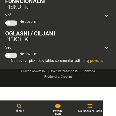
FUNKCIONALNI
bon
PIŠKOTKI
Planeta
Spletne strani
Tuš
Več
Celje
Ne dovolim
Tuš klub
OGLASNI / CILJANI
Kontakt
PIŠKOTKI
Več
Ne dovolim
Nastavitve piškotkov lahko spremenite tudi na tej
povezavi.
© 2026 Engrotuš d.o.o.
Pravno obvestilo
Politika zasebnosti
Piškotki
Produkcija:
Creatim
Iskanje
Povejte
Nakupovalni listek
nam