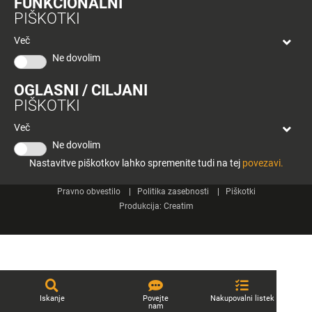
FUNKCIONALNI
bon
PIŠKOTKI
Planeta
Spletne strani
Tuš
Več
Celje
Ne dovolim
Tuš klub
OGLASNI / CILJANI
Kontakt
PIŠKOTKI
Več
Ne dovolim
Nastavitve piškotkov lahko spremenite tudi na tej
povezavi.
© 2026 Engrotuš d.o.o.
Pravno obvestilo
Politika zasebnosti
Piškotki
Produkcija:
Creatim
Iskanje
Povejte
Nakupovalni listek
nam