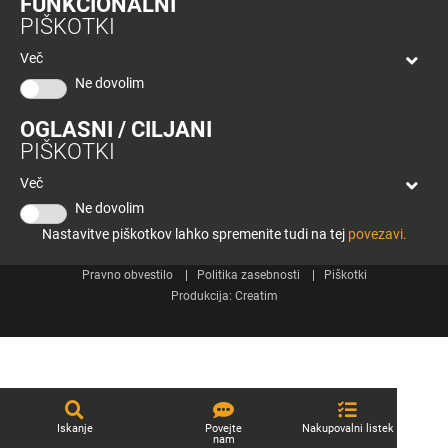
FUNKCIONALNI
bon
PIŠKOTKI
Planeta
Spletne strani
Tuš
Več
Celje
Ne dovolim
Tuš klub
OGLASNI / CILJANI
Kontakt
PIŠKOTKI
Več
Ne dovolim
Nastavitve piškotkov lahko spremenite tudi na tej
povezavi.
© 2026 Engrotuš d.o.o.
Pravno obvestilo
Politika zasebnosti
Piškotki
Produkcija:
Creatim
Iskanje
Povejte
Nakupovalni listek
nam