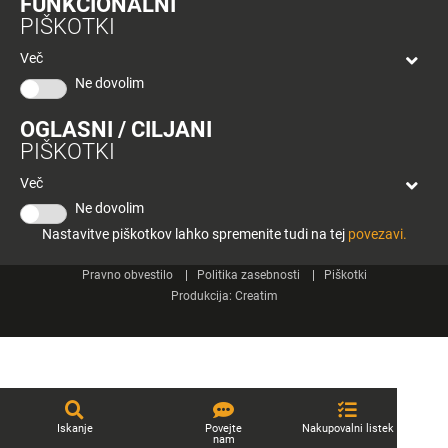
FUNKCIONALNI
bon
PIŠKOTKI
Planeta
Spletne strani
Tuš
Več
Celje
Ne dovolim
Tuš klub
OGLASNI / CILJANI
Kontakt
PIŠKOTKI
Več
Ne dovolim
Nastavitve piškotkov lahko spremenite tudi na tej
povezavi.
© 2026 Engrotuš d.o.o.
Pravno obvestilo
Politika zasebnosti
Piškotki
Produkcija:
Creatim
Iskanje
Povejte
Nakupovalni listek
nam