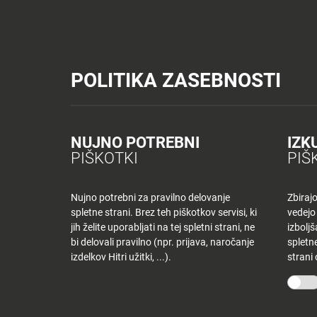
Tuš trgovine
Tuš drogerija
Tuš centri in zabava
Tuš cash&carr
Planet Tuš
Celje
NOVICE
TUŠ
POLITIKA ZASEBNOSTI
Spremeni lokacijo
Tuš centri in zabava
Dnevni jedilnik KR – ponedeljek
NOVICE
NAKUPOVANJE
Nazaj
Nazaj
NUJNO POTREBNI
IZK
DNEVNI JEDILNI
PIŠKOTKI
PIŠ
Novice
Trgovine
in
ponudniki
Nujno potrebni za pravilno delovanje
Zbiraj
11 novembra, 2019
spletne strani. Brez teh piškotkov servisi, ki
vedejo
Tloris
Od
tjasak
jih želite uporabljati na tej spletni strani, ne
izbolj
centra
bi delovali pravilno (npr. prijava, naročanje
spletne
izdelkov Hitri užitki, ...).
strani
Ugodnosti
O PODJETJU
SPLETNE 
v
Planetu
Skupina Tuš
Tuš trgo
Tuš