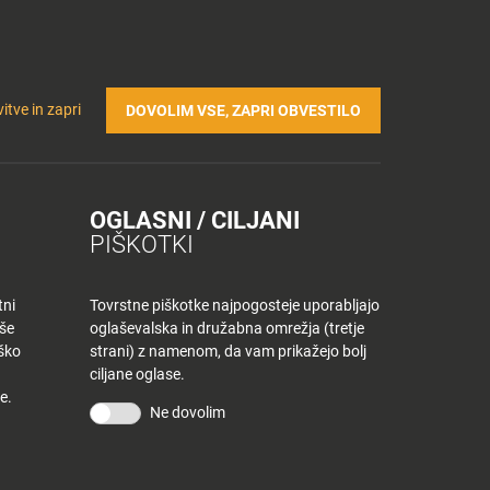
Prijavi se v Tuš klub profil
Včlani se v Tuš klub
TRIČNA POLNILNICA
Iskanje
Povejte
Nakupovalni
itve in zapri
DOVOLIM VSE, ZAPRI OBVESTILO
nam
listek
OGLASNI / CILJANI
JEK
PIŠKOTKI
tni
Tovrstne piškotke najpogosteje uporabljajo
aše
oglaševalska in družabna omrežja (tretje
iško
strani) z namenom, da vam prikažejo bolj
ciljane oglase.
e.
Ne dovolim
KONTAKT
Povejte nam