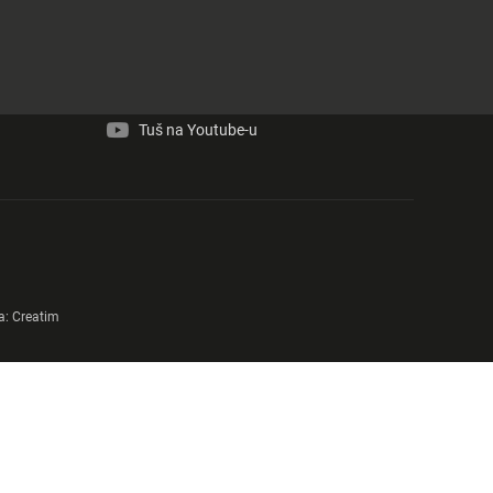
Tuš na Facebook-u
Tuš na Instagram-u
Tuš na Youtube-u
a:
Creatim