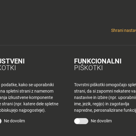
y
Tuš nepremičnine
 KLUB
CINEPLEXX
NAKUPOVANJE
O PLANETU
DE LA CRÉME
ELEK
Shrani nastav
USTVENI
FUNKCIONALNI
K KR – PONEDEL
KOTKI
PIŠKOTKI
o podatke, kako se uporabniki
Tovrstni piškotki omogočajo sple
 na spletni strani z namenom
strani, da si zapomni nekatere v
šanja izkustvene komponente
nastavive in izbire (npr. uporabn
 strani (npr. katere dele spletne
ime, jezik, regijo) in zagotavlja
 obiskujejo najpogosteje).
napredne, perosnalizirane funkcij
STRANI
TUŠ KLUB
Ne dovolim
Ne dovolim
vina
Bodite obveščeni