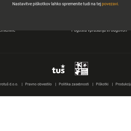
Nastavitve piškotkov lahko spremenite tudi na tej
povezavi.
i in zabava
O Tuš klub kartici
&carry
Mobilna aplikacija Tuš
emičnine
Pogosta vprašanja in odgovori
otuš d.o.o.
Pravno obvestilo
Politika zasebnosti
Piškotki
Produkcij