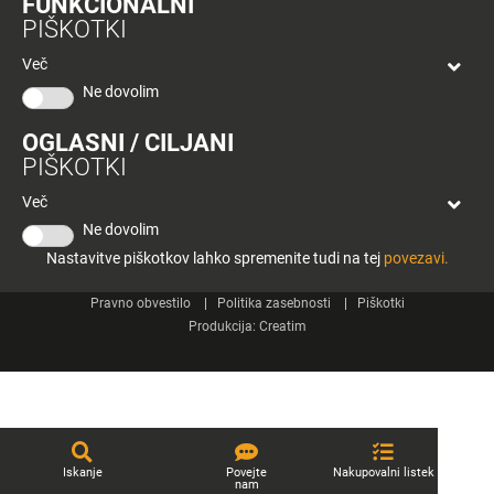
FUNKCIONALNI
bon
PIŠKOTKI
Planeta
Spletne strani
Tuš
Več
Celje
Ne dovolim
Tuš klub
OGLASNI / CILJANI
Kontakt
PIŠKOTKI
Več
Ne dovolim
Nastavitve piškotkov lahko spremenite tudi na tej
povezavi.
© 2026 Engrotuš d.o.o.
Pravno obvestilo
Politika zasebnosti
Piškotki
Produkcija:
Creatim
Iskanje
Povejte
Nakupovalni listek
nam