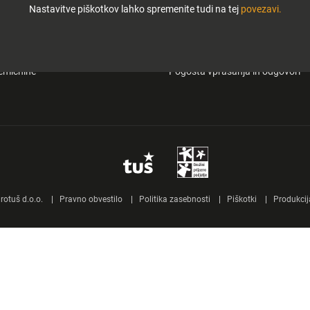
Nastavitve piškotkov lahko spremenite tudi na tej
povezavi.
i in zabava
O Tuš klub kartici
&carry
Mobilna aplikacija Tuš
emičnine
Pogosta vprašanja in odgovori
otuš d.o.o.
Pravno obvestilo
Politika zasebnosti
Piškotki
Produkcij