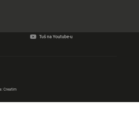
Tuš na Facebook-u
Tuš na Instagram-u
Tuš na Youtube-u
a:
Creatim