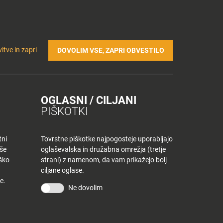
Prijavi se v Tuš klub profil
Včlani se v Tuš klub
TRIČNA POLNILNICA
Iskanje
Povejte
Nakupovalni
itve in zapri
DOVOLIM VSE, ZAPRI OBVESTILO
nam
listek
OGLASNI / CILJANI
JEK
PIŠKOTKI
tni
Tovrstne piškotke najpogosteje uporabljajo
aše
oglaševalska in družabna omrežja (tretje
iško
strani) z namenom, da vam prikažejo bolj
ciljane oglase.
e.
Ne dovolim
KONTAKT
Povejte nam