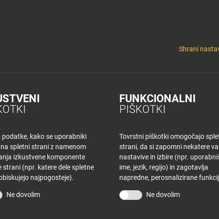
y
Tuš nepremičnine
 KLUB
CINEPLEXX
NAKUPOVANJE
O PLANETU
DE LA CRÉME
ELEK
Shrani nastav
USTVENI
FUNKCIONALNI
K KR – PONEDEL
KOTKI
PIŠKOTKI
o podatke, kako se uporabniki
Tovrstni piškotki omogočajo sple
 na spletni strani z namenom
strani, da si zapomni nekatere v
šanja izkustvene komponente
nastavive in izbire (npr. uporabn
 strani (npr. katere dele spletne
ime, jezik, regijo) in zagotavlja
 obiskujejo najpogosteje).
napredne, perosnalizirane funkcij
STRANI
TUŠ KLUB
Ne dovolim
Ne dovolim
vina
Bodite obveščeni