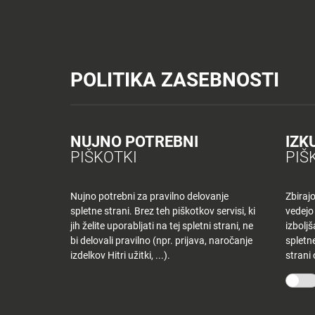
Tuš trgovine
Tuš drogerija
Tuš centri in zabava
Tuš cash&carr
Planet Tuš
Celje
NOVICE
TUŠ
POLITIKA ZASEBNOSTI
Spremeni lokacijo
Tuš centri in zabava
Dnevni jedilnik KR – ponedeljek
NOVICE
NAKUPOVANJE
Nazaj
Nazaj
NUJNO POTREBNI
IZK
DNEVNI JEDILNI
PIŠKOTKI
PIŠ
Novice
Trgovine
in
ponudniki
Nujno potrebni za pravilno delovanje
Zbiraj
20 maja, 2019
spletne strani. Brez teh piškotkov servisi, ki
vedejo
Tloris
Od
tjasak
jih želite uporabljati na tej spletni strani, ne
izbolj
centra
bi delovali pravilno (npr. prijava, naročanje
spletne
izdelkov Hitri užitki, ...).
strani
Ugodnosti
O PODJETJU
SPLETNE 
v
Planetu
Skupina Tuš
Tuš trgo
Tuš