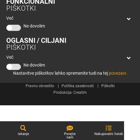
FUNKCIONALNI
bon
PIŠKOTKI
Planeta
Spletne strani
Tuš
Več
Celje
Ne dovolim
Tuš klub
OGLASNI / CILJANI
Kontakt
PIŠKOTKI
Več
Ne dovolim
Nastavitve piškotkov lahko spremenite tudi na tej
povezavi.
© 2026 Engrotuš d.o.o.
Pravno obvestilo
Politika zasebnosti
Piškotki
Produkcija:
Creatim
Iskanje
Povejte
Nakupovalni listek
nam