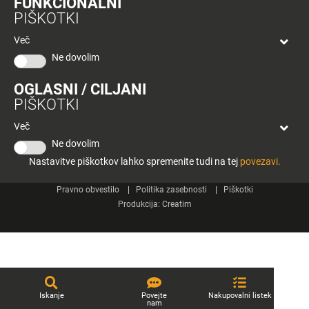
FUNKCIONALNI
bon
PIŠKOTKI
Planeta
Spletne strani
Tuš
Več
Celje
Ne dovolim
Tuš klub
OGLASNI / CILJANI
Kontakt
PIŠKOTKI
Več
Ne dovolim
Nastavitve piškotkov lahko spremenite tudi na tej
povezavi.
© 2026 Engrotuš d.o.o.
Pravno obvestilo
Politika zasebnosti
Piškotki
Produkcija:
Creatim
Iskanje
Povejte
Nakupovalni listek
nam