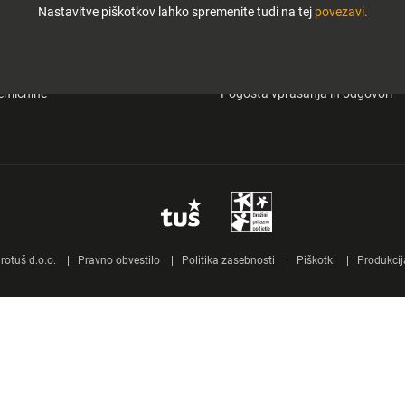
Nastavitve piškotkov lahko spremenite tudi na tej
povezavi.
i in zabava
O Tuš klub kartici
&carry
Mobilna aplikacija Tuš
emičnine
Pogosta vprašanja in odgovori
otuš d.o.o.
Pravno obvestilo
Politika zasebnosti
Piškotki
Produkcij