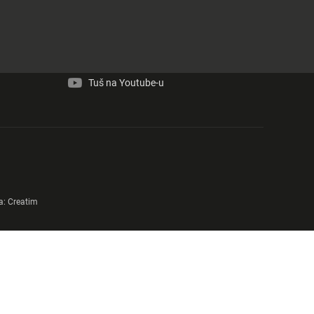
Tuš na Facebook-u
Tuš na Instagram-u
Tuš na Youtube-u
a:
Creatim