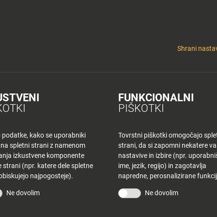
y
Tuš nepremičnine
 KLUB
CINEPLEXX
NAKUPOVANJE
O PLANETU
DE LA CRÉME
ELEK
Shrani nastav
USTVENI
FUNKCIONALNI
K KR – PETEK
KOTKI
PIŠKOTKI
o podatke, kako se uporabniki
Tovrstni piškotki omogočajo sple
 na spletni strani z namenom
strani, da si zapomni nekatere v
šanja izkustvene komponente
nastavive in izbire (npr. uporabn
 strani (npr. katere dele spletne
ime, jezik, regijo) in zagotavlja
 obiskujejo najpogosteje).
napredne, perosnalizirane funkcij
STRANI
TUŠ KLUB
Ne dovolim
Ne dovolim
vina
Bodite obveščeni