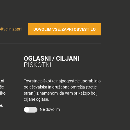
Prijavi se v Tuš klub profil
Včlani se v Tuš klub
TRIČNA POLNILNICA
Iskanje
Povejte
Nakupovalni
itve in zapri
DOVOLIM VSE, ZAPRI OBVESTILO
nam
listek
OGLASNI / CILJANI
PIŠKOTKI
tni
Tovrstne piškotke najpogosteje uporabljajo
aše
oglaševalska in družabna omrežja (tretje
iško
strani) z namenom, da vam prikažejo bolj
ciljane oglase.
e.
Ne dovolim
KONTAKT
Povejte nam