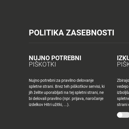
Tuš trgovine
Tuš drogerija
Tuš centri in zabava
Tuš cash&carr
Planet Tuš
Celje
NOVICE
TUŠ
POLITIKA ZASEBNOSTI
Spremeni lokacijo
Tuš centri in zabava
Dnevni jedilnik KR – petek
NOVICE
NAKUPOVANJE
Nazaj
Nazaj
NUJNO POTREBNI
IZK
DNEVNI JEDILNI
PIŠKOTKI
PIŠ
Novice
Trgovine
in
ponudniki
Nujno potrebni za pravilno delovanje
Zbiraj
18 oktobra, 2019
spletne strani. Brez teh piškotkov servisi, ki
vedejo
Tloris
Od
tjasak
jih želite uporabljati na tej spletni strani, ne
izbolj
centra
bi delovali pravilno (npr. prijava, naročanje
spletne
izdelkov Hitri užitki, ...).
strani
Ugodnosti
O PODJETJU
SPLETNE 
v
Planetu
Skupina Tuš
Tuš trgo
Tuš