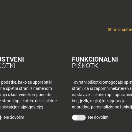
y
Tuš nepremičnine
 KLUB
CINEPLEXX
NAKUPOVANJE
O PLANETU
DE LA CRÉME
ELEK
Shrani nastav
USTVENI
FUNKCIONALNI
K KR – ČETRTEK
KOTKI
PIŠKOTKI
o podatke, kako se uporabniki
Tovrstni piškotki omogočajo sple
 na spletni strani z namenom
strani, da si zapomni nekatere v
šanja izkustvene komponente
nastavive in izbire (npr. uporabn
 strani (npr. katere dele spletne
ime, jezik, regijo) in zagotavlja
 obiskujejo najpogosteje).
napredne, perosnalizirane funkcij
STRANI
TUŠ KLUB
Ne dovolim
Ne dovolim
vina
Bodite obveščeni