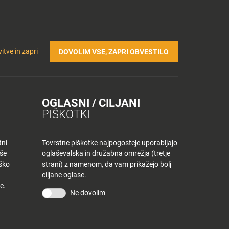
Prijavi se v Tuš klub profil
Včlani se v Tuš klub
TRIČNA POLNILNICA
Iskanje
Povejte
Nakupovalni
itve in zapri
DOVOLIM VSE, ZAPRI OBVESTILO
nam
listek
OGLASNI / CILJANI
PIŠKOTKI
tni
Tovrstne piškotke najpogosteje uporabljajo
aše
oglaševalska in družabna omrežja (tretje
iško
strani) z namenom, da vam prikažejo bolj
ciljane oglase.
e.
Ne dovolim
KONTAKT
Povejte nam