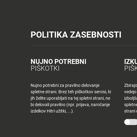
Tuš trgovine
Tuš drogerija
Tuš centri in zabava
Tuš cash&carr
Planet Tuš
Celje
NOVICE
TUŠ
POLITIKA ZASEBNOSTI
Spremeni lokacijo
Tuš centri in zabava
Dnevni jedilnik KR – četrtek
NOVICE
NAKUPOVANJE
Nazaj
Nazaj
NUJNO POTREBNI
IZK
DNEVNI JEDILNI
PIŠKOTKI
PIŠ
Novice
Trgovine
in
ponudniki
Nujno potrebni za pravilno delovanje
Zbiraj
6 junija, 2019
spletne strani. Brez teh piškotkov servisi, ki
vedejo
Tloris
Od
tjasak
jih želite uporabljati na tej spletni strani, ne
izbolj
centra
bi delovali pravilno (npr. prijava, naročanje
spletne
izdelkov Hitri užitki, ...).
strani
Ugodnosti
O PODJETJU
SPLETNE 
v
Planetu
Skupina Tuš
Tuš trgo
Tuš