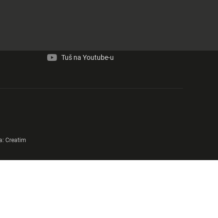
Tuš na Facebook-u
Tuš na Instagram-u
Tuš na Youtube-u
a:
Creatim