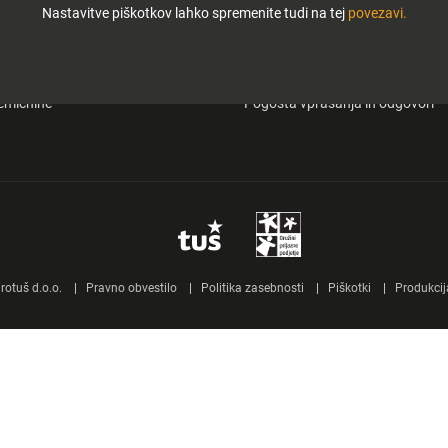
Nastavitve piškotkov lahko spremenite tudi na tej
povezavi.
i in zabava
O Tuš klub kartici
&carry
Mobilna aplikacija Tuš
emičnine
Pogosta vprašanja in odgovori
otuš d.o.o.
Pravno obvestilo
Politika zasebnosti
Piškotki
Produkcij