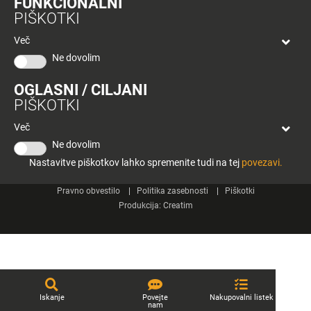
FUNKCIONALNI
bon
PIŠKOTKI
Planeta
Spletne strani
Tuš
Več
Celje
Ne dovolim
Tuš klub
OGLASNI / CILJANI
Kontakt
PIŠKOTKI
Več
Ne dovolim
Nastavitve piškotkov lahko spremenite tudi na tej
povezavi.
© 2026 Engrotuš d.o.o.
Pravno obvestilo
Politika zasebnosti
Piškotki
Produkcija:
Creatim
Iskanje
Povejte
Nakupovalni listek
nam