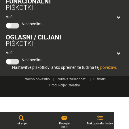
FUNKCIONALNI
bon
PIŠKOTKI
Planeta
Spletne strani
Tuš
Več
Celje
Ne dovolim
Tuš klub
OGLASNI / CILJANI
Kontakt
PIŠKOTKI
Več
Ne dovolim
Nastavitve piškotkov lahko spremenite tudi na tej
povezavi.
© 2026 Engrotuš d.o.o.
Pravno obvestilo
Politika zasebnosti
Piškotki
Produkcija:
Creatim
Iskanje
Povejte
Nakupovalni listek
nam