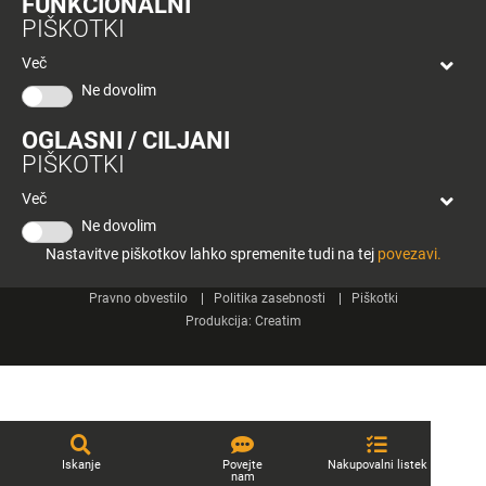
FUNKCIONALNI
bon
PIŠKOTKI
Planeta
Spletne strani
Tuš
Več
Celje
Ne dovolim
Tuš klub
OGLASNI / CILJANI
Kontakt
PIŠKOTKI
Več
Ne dovolim
Nastavitve piškotkov lahko spremenite tudi na tej
povezavi.
© 2026 Engrotuš d.o.o.
Pravno obvestilo
Politika zasebnosti
Piškotki
Produkcija:
Creatim
Iskanje
Povejte
Nakupovalni listek
nam