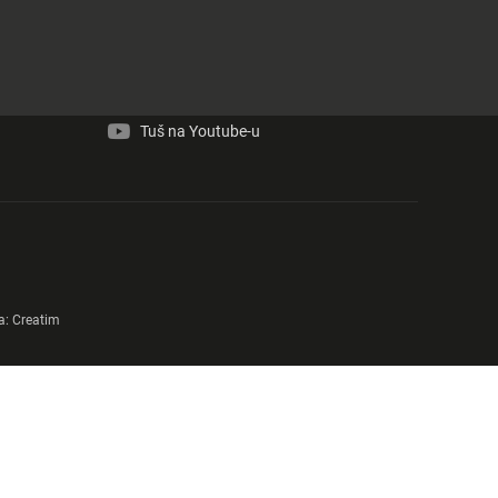
Tuš na Facebook-u
Tuš na Instagram-u
Tuš na Youtube-u
a:
Creatim