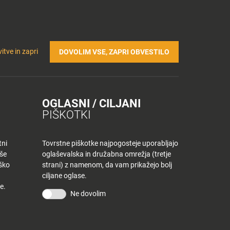
Prijavi se v Tuš klub profil
Včlani se v Tuš klub
TRIČNA POLNILNICA
Iskanje
Povejte
Nakupovalni
itve in zapri
DOVOLIM VSE, ZAPRI OBVESTILO
nam
listek
OGLASNI / CILJANI
PIŠKOTKI
tni
Tovrstne piškotke najpogosteje uporabljajo
aše
oglaševalska in družabna omrežja (tretje
iško
strani) z namenom, da vam prikažejo bolj
ciljane oglase.
e.
Ne dovolim
KONTAKT
Povejte nam