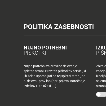
Tuš trgovine
Tuš drogerija
Tuš centri in zabava
Tuš cash&carr
Planet Tuš
Celje
NOVICE
TUŠ
POLITIKA ZASEBNOSTI
Spremeni lokacijo
Tuš centri in zabava
Dnevni jedilnik CE – TOREK
NOVICE
NAKUPOVANJE
Nazaj
Nazaj
NUJNO POTREBNI
IZK
DNEVNI JEDILNI
PIŠKOTKI
PIŠ
Novice
Trgovine
in
ponudniki
Nujno potrebni za pravilno delovanje
Zbiraj
8 decembra, 2020
spletne strani. Brez teh piškotkov servisi, ki
vedejo
Tloris
Od
anajutersekwp
jih želite uporabljati na tej spletni strani, ne
izbolj
centra
bi delovali pravilno (npr. prijava, naročanje
spletne
izdelkov Hitri užitki, ...).
strani
Ugodnosti
O PODJETJU
SPLETNE 
v
Planetu
Skupina Tuš
Tuš trgo
Tuš