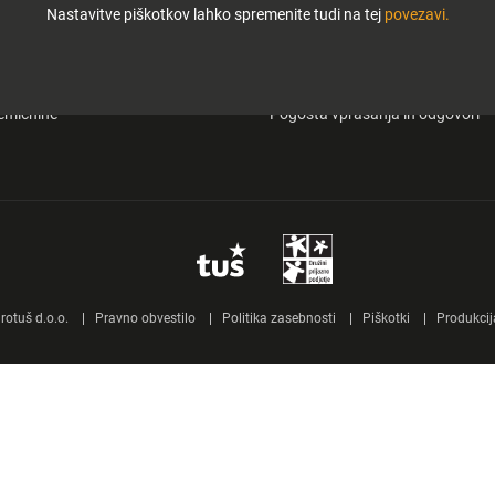
Nastavitve piškotkov lahko spremenite tudi na tej
povezavi.
i in zabava
O Tuš klub kartici
&carry
Mobilna aplikacija Tuš
emičnine
Pogosta vprašanja in odgovori
otuš d.o.o.
Pravno obvestilo
Politika zasebnosti
Piškotki
Produkcij