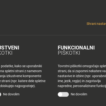
y
Tuš nepremičnine
 KLUB
CINEPLEXX
NAKUPOVANJE
O PLANETU
DE LA CRÉME
ELEK
Shrani nastav
USTVENI
FUNKCIONALNI
K CE – TOREK
KOTKI
PIŠKOTKI
o podatke, kako se uporabniki
Tovrstni piškotki omogočajo sple
 na spletni strani z namenom
strani, da si zapomni nekatere v
šanja izkustvene komponente
nastavive in izbire (npr. uporabn
 strani (npr. katere dele spletne
ime, jezik, regijo) in zagotavlja
 obiskujejo najpogosteje).
napredne, perosnalizirane funkcij
STRANI
TUŠ KLUB
Ne dovolim
Ne dovolim
vina
Bodite obveščeni