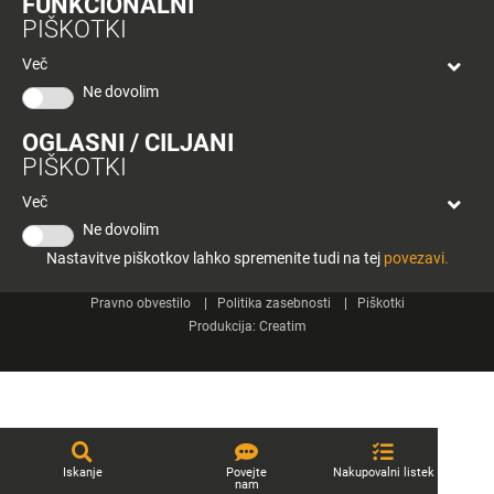
FUNKCIONALNI
bon
PIŠKOTKI
Planeta
Spletne strani
Tuš
Več
Celje
Ne dovolim
Tuš klub
OGLASNI / CILJANI
Kontakt
PIŠKOTKI
Več
Ne dovolim
Nastavitve piškotkov lahko spremenite tudi na tej
povezavi.
© 2026 Engrotuš d.o.o.
Pravno obvestilo
Politika zasebnosti
Piškotki
Produkcija:
Creatim
Iskanje
Povejte
Nakupovalni listek
nam