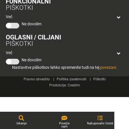
FUNKCIONALNI
bon
PIŠKOTKI
Planeta
Spletne strani
Tuš
Več
Celje
Ne dovolim
Tuš klub
OGLASNI / CILJANI
Kontakt
PIŠKOTKI
Več
Ne dovolim
Nastavitve piškotkov lahko spremenite tudi na tej
povezavi.
© 2026 Engrotuš d.o.o.
Pravno obvestilo
Politika zasebnosti
Piškotki
Produkcija:
Creatim
Iskanje
Povejte
Nakupovalni listek
nam