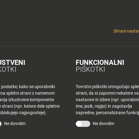
y
Tuš nepremičnine
 KLUB
CINEPLEXX
NAKUPOVANJE
O PLANETU
DE LA CRÉME
ELEK
Shrani nastav
USTVENI
FUNKCIONALNI
K CE – TOREK
KOTKI
PIŠKOTKI
o podatke, kako se uporabniki
Tovrstni piškotki omogočajo sple
 na spletni strani z namenom
strani, da si zapomni nekatere v
šanja izkustvene komponente
nastavive in izbire (npr. uporabn
 strani (npr. katere dele spletne
ime, jezik, regijo) in zagotavlja
 obiskujejo najpogosteje).
napredne, perosnalizirane funkcij
STRANI
TUŠ KLUB
Ne dovolim
Ne dovolim
vina
Bodite obveščeni