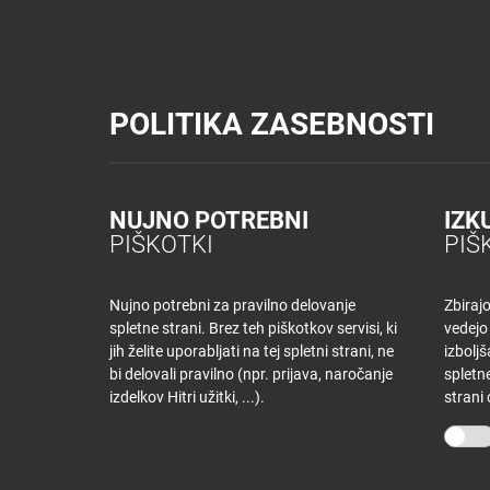
Tuš trgovine
Tuš drogerija
Tuš centri in zabava
Tuš cash&carr
Planet Tuš
Celje
NOVICE
TUŠ
POLITIKA ZASEBNOSTI
Spremeni lokacijo
Tuš centri in zabava
Dnevni jedilnik CE – torek
NOVICE
NAKUPOVANJE
Nazaj
Nazaj
NUJNO POTREBNI
IZK
DNEVNI JEDILNI
PIŠKOTKI
PIŠ
Novice
Trgovine
in
ponudniki
Nujno potrebni za pravilno delovanje
Zbiraj
22 januarja, 2019
spletne strani. Brez teh piškotkov servisi, ki
vedejo
Tloris
Od
darjag
jih želite uporabljati na tej spletni strani, ne
izbolj
centra
bi delovali pravilno (npr. prijava, naročanje
spletne
izdelkov Hitri užitki, ...).
strani
Ugodnosti
O PODJETJU
SPLETNE 
v
Planetu
Skupina Tuš
Tuš trgo
Tuš