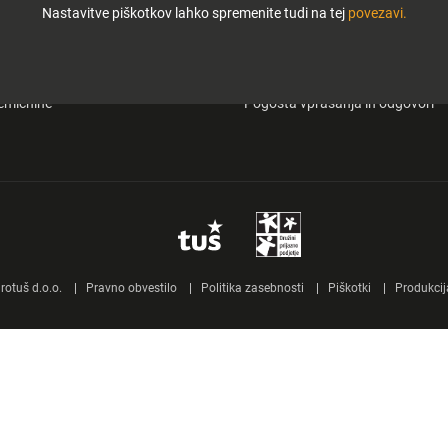
Nastavitve piškotkov lahko spremenite tudi na tej
povezavi.
i in zabava
O Tuš klub kartici
&carry
Mobilna aplikacija Tuš
emičnine
Pogosta vprašanja in odgovori
otuš d.o.o.
Pravno obvestilo
Politika zasebnosti
Piškotki
Produkcij