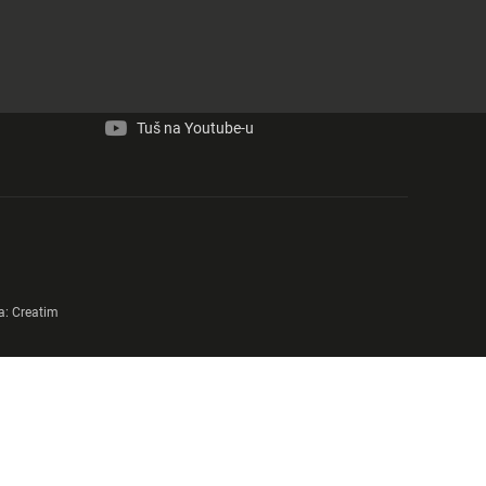
Tuš na Facebook-u
Tuš na Instagram-u
Tuš na Youtube-u
a:
Creatim