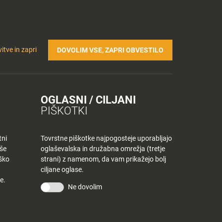
Prijavi se v Tuš klub profil
Včlani se v Tuš klub
TRIČNA POLNILNICA
Iskanje
Povejte
Nakupovalni
itve in zapri
DOVOLIM VSE, ZAPRI OBVESTILO
nam
listek
OGLASNI / CILJANI
PIŠKOTKI
tni
Tovrstne piškotke najpogosteje uporabljajo
aše
oglaševalska in družabna omrežja (tretje
iško
strani) z namenom, da vam prikažejo bolj
ciljane oglase.
e.
Ne dovolim
KONTAKT
Povejte nam