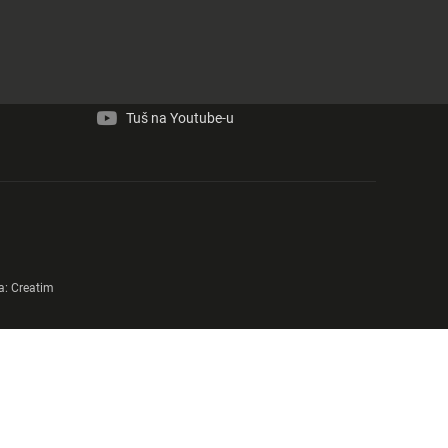
Tuš na Facebook-u
Tuš na Instagram-u
Tuš na Youtube-u
a:
Creatim