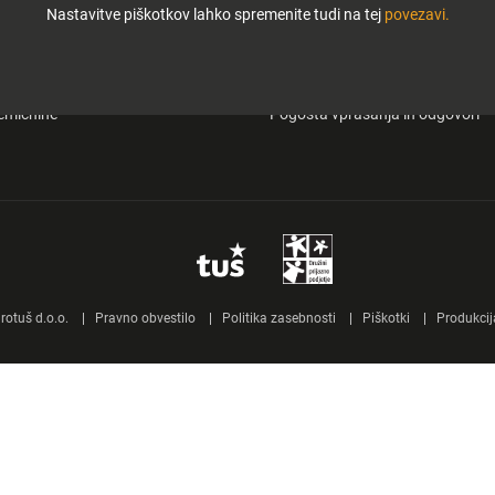
Nastavitve piškotkov lahko spremenite tudi na tej
povezavi.
i in zabava
O Tuš klub kartici
&carry
Mobilna aplikacija Tuš
emičnine
Pogosta vprašanja in odgovori
otuš d.o.o.
Pravno obvestilo
Politika zasebnosti
Piškotki
Produkcij