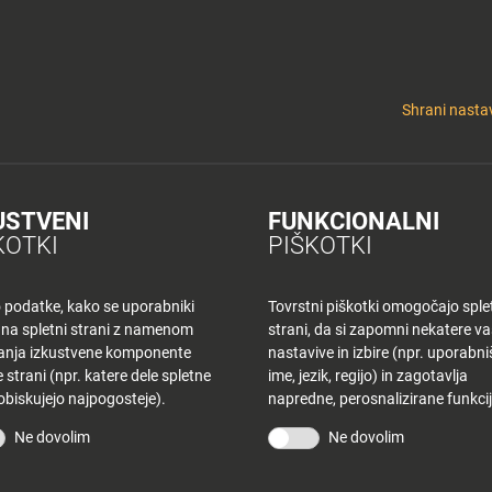
y
Tuš nepremičnine
 KLUB
CINEPLEXX
NAKUPOVANJE
O PLANETU
DE LA CRÉME
ELEK
Shrani nastav
USTVENI
FUNKCIONALNI
K CE – TOREK
KOTKI
PIŠKOTKI
o podatke, kako se uporabniki
Tovrstni piškotki omogočajo sple
 na spletni strani z namenom
strani, da si zapomni nekatere v
šanja izkustvene komponente
nastavive in izbire (npr. uporabn
 strani (npr. katere dele spletne
ime, jezik, regijo) in zagotavlja
 obiskujejo najpogosteje).
napredne, perosnalizirane funkcij
STRANI
TUŠ KLUB
Ne dovolim
Ne dovolim
vina
Bodite obveščeni