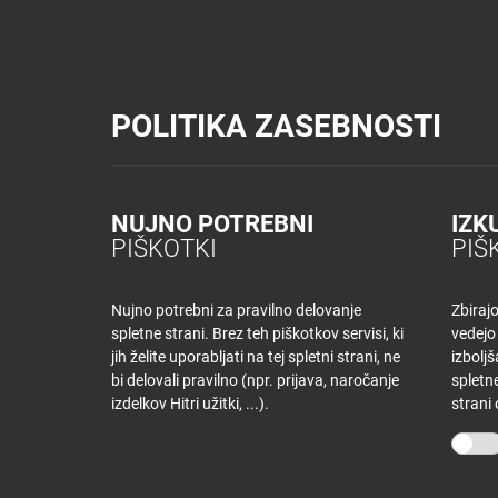
Tuš trgovine
Tuš drogerija
Tuš centri in zabava
Tuš cash&carr
Planet Tuš
Celje
NOVICE
TUŠ
POLITIKA ZASEBNOSTI
Spremeni lokacijo
Tuš centri in zabava
Dnevni jedilnik CE – torek
NOVICE
NAKUPOVANJE
Nazaj
Nazaj
NUJNO POTREBNI
IZK
DNEVNI JEDILNI
PIŠKOTKI
PIŠ
Novice
Trgovine
in
ponudniki
Nujno potrebni za pravilno delovanje
Zbiraj
11 junija, 2019
spletne strani. Brez teh piškotkov servisi, ki
vedejo
Tloris
Od
tjasak
jih želite uporabljati na tej spletni strani, ne
izbolj
centra
bi delovali pravilno (npr. prijava, naročanje
spletne
izdelkov Hitri užitki, ...).
strani
Ugodnosti
O PODJETJU
SPLETNE 
v
Planetu
Skupina Tuš
Tuš trgo
Tuš