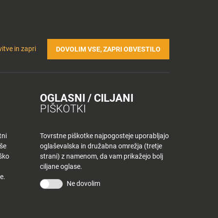
Prijavi se v Tuš klub profil
Včlani se v Tuš klub
TRIČNA POLNILNICA
Iskanje
Povejte
Nakupovalni
itve in zapri
DOVOLIM VSE, ZAPRI OBVESTILO
nam
listek
OGLASNI / CILJANI
PIŠKOTKI
tni
Tovrstne piškotke najpogosteje uporabljajo
aše
oglaševalska in družabna omrežja (tretje
iško
strani) z namenom, da vam prikažejo bolj
ciljane oglase.
e.
Ne dovolim
KONTAKT
Povejte nam