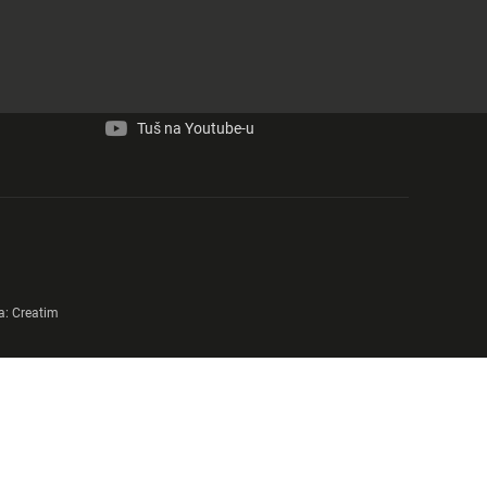
Tuš na Facebook-u
Tuš na Instagram-u
Tuš na Youtube-u
a:
Creatim