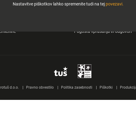
Nastavitve piškotkov lahko spremenite tudi na tej
povezavi.
i in zabava
O Tuš klub kartici
&carry
Mobilna aplikacija Tuš
emičnine
Pogosta vprašanja in odgovori
otuš d.o.o.
Pravno obvestilo
Politika zasebnosti
Piškotki
Produkcij