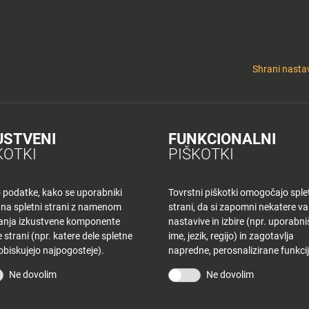
y
Tuš nepremičnine
 KLUB
CINEPLEXX
NAKUPOVANJE
O PLANETU
DE LA CRÉME
ELEK
Shrani nastav
USTVENI
FUNKCIONALNI
K CE – SREDA
KOTKI
PIŠKOTKI
o podatke, kako se uporabniki
Tovrstni piškotki omogočajo sple
 na spletni strani z namenom
strani, da si zapomni nekatere v
šanja izkustvene komponente
nastavive in izbire (npr. uporabn
 strani (npr. katere dele spletne
ime, jezik, regijo) in zagotavlja
 obiskujejo najpogosteje).
napredne, perosnalizirane funkcij
STRANI
TUŠ KLUB
Ne dovolim
Ne dovolim
vina
Bodite obveščeni