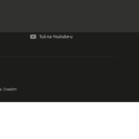
Tuš na Facebook-u
Tuš na Instagram-u
Tuš na Youtube-u
a:
Creatim