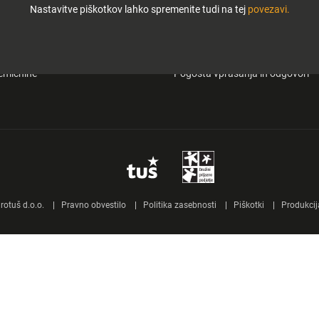
Nastavitve piškotkov lahko spremenite tudi na tej
povezavi.
i in zabava
O Tuš klub kartici
&carry
Mobilna aplikacija Tuš
emičnine
Pogosta vprašanja in odgovori
otuš d.o.o.
Pravno obvestilo
Politika zasebnosti
Piškotki
Produkcij