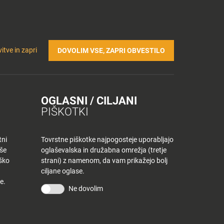
Prijavi se v Tuš klub profil
Včlani se v Tuš klub
TRIČNA POLNILNICA
Iskanje
Povejte
Nakupovalni
itve in zapri
DOVOLIM VSE, ZAPRI OBVESTILO
nam
listek
OGLASNI / CILJANI
PIŠKOTKI
tni
Tovrstne piškotke najpogosteje uporabljajo
aše
oglaševalska in družabna omrežja (tretje
iško
strani) z namenom, da vam prikažejo bolj
ciljane oglase.
e.
Ne dovolim
KONTAKT
Povejte nam