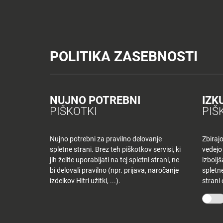
Tuš trgovine
Tuš drogerija
Tuš centri in zabava
Tuš cash&carr
Planet Tuš
Celje
NOVICE
TUŠ
POLITIKA ZASEBNOSTI
Spremeni lokacijo
Tuš centri in zabava
Dnevni jedilnik CE – sreda
NOVICE
NAKUPOVANJE
Nazaj
Nazaj
NUJNO POTREBNI
IZK
DNEVNI JEDILNI
PIŠKOTKI
PIŠ
Novice
Trgovine
in
ponudniki
Nujno potrebni za pravilno delovanje
Zbiraj
9 decembra, 2020
spletne strani. Brez teh piškotkov servisi, ki
vedejo
Tloris
Od
anajutersekwp
jih želite uporabljati na tej spletni strani, ne
izbolj
centra
bi delovali pravilno (npr. prijava, naročanje
spletne
izdelkov Hitri užitki, ...).
strani
Ugodnosti
O PODJETJU
SPLETNE 
v
Planetu
Skupina Tuš
Tuš trgo
Tuš