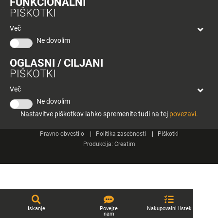
FUNKCIONALNI
bon
PIŠKOTKI
Planeta
Spletne strani
Tuš
Več
Celje
Ne dovolim
Tuš klub
OGLASNI / CILJANI
Kontakt
PIŠKOTKI
Več
Ne dovolim
Nastavitve piškotkov lahko spremenite tudi na tej
povezavi.
© 2026 Engrotuš d.o.o.
Pravno obvestilo
Politika zasebnosti
Piškotki
Produkcija:
Creatim
Iskanje
Povejte
Nakupovalni listek
nam