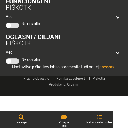
FUNKCIONALNI
bon
PIŠKOTKI
Planeta
Spletne strani
Tuš
Več
Celje
Ne dovolim
Tuš klub
OGLASNI / CILJANI
Kontakt
PIŠKOTKI
Več
Ne dovolim
Nastavitve piškotkov lahko spremenite tudi na tej
povezavi.
© 2026 Engrotuš d.o.o.
Pravno obvestilo
Politika zasebnosti
Piškotki
Produkcija:
Creatim
Iskanje
Povejte
Nakupovalni listek
nam