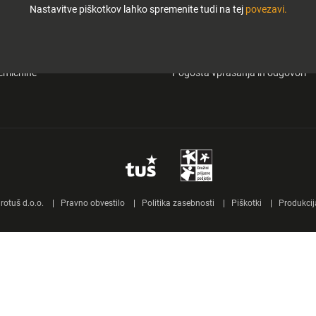
Nastavitve piškotkov lahko spremenite tudi na tej
povezavi.
i in zabava
O Tuš klub kartici
&carry
Mobilna aplikacija Tuš
emičnine
Pogosta vprašanja in odgovori
otuš d.o.o.
Pravno obvestilo
Politika zasebnosti
Piškotki
Produkcij