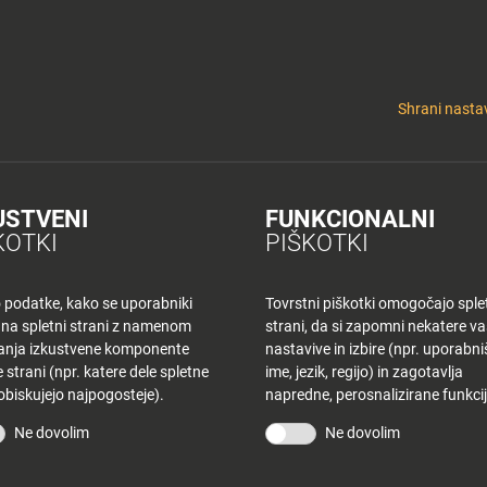
y
Tuš nepremičnine
 KLUB
CINEPLEXX
NAKUPOVANJE
O PLANETU
DE LA CRÉME
ELEK
Shrani nastav
USTVENI
FUNKCIONALNI
K CE – SREDA
KOTKI
PIŠKOTKI
o podatke, kako se uporabniki
Tovrstni piškotki omogočajo sple
 na spletni strani z namenom
strani, da si zapomni nekatere v
šanja izkustvene komponente
nastavive in izbire (npr. uporabn
 strani (npr. katere dele spletne
ime, jezik, regijo) in zagotavlja
 obiskujejo najpogosteje).
napredne, perosnalizirane funkcij
STRANI
TUŠ KLUB
Ne dovolim
Ne dovolim
vina
Bodite obveščeni