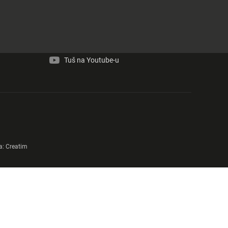
Tuš na Facebook-u
Tuš na Instagram-u
Tuš na Youtube-u
a:
Creatim