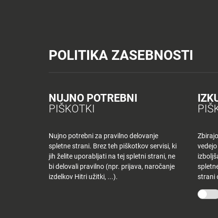
Tuš trgovine
Tuš drogerija
Tuš centri in zabava
Tuš cash&carr
Planet Tuš
Celje
NOVICE
TUŠ
POLITIKA ZASEBNOSTI
Spremeni lokacijo
Tuš centri in zabava
Dnevni jedilnik CE – sreda
NOVICE
NAKUPOVANJE
Nazaj
Nazaj
NUJNO POTREBNI
IZK
DNEVNI JEDILNI
PIŠKOTKI
PIŠ
Novice
Trgovine
in
ponudniki
Nujno potrebni za pravilno delovanje
Zbiraj
9 oktobra, 2019
spletne strani. Brez teh piškotkov servisi, ki
vedejo
Tloris
Od
tjasak
jih želite uporabljati na tej spletni strani, ne
izbolj
centra
bi delovali pravilno (npr. prijava, naročanje
spletne
izdelkov Hitri užitki, ...).
strani
Ugodnosti
O PODJETJU
SPLETNE 
v
Planetu
Skupina Tuš
Tuš trgo
Tuš