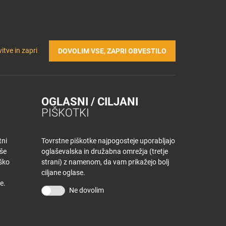
Prijavi se v Tuš klub profil
Včlani se v Tuš klub
TRIČNA POLNILNICA
Iskanje
Povejte
Nakupovalni
itve in zapri
DOVOLIM VSE, ZAPRI OBVESTILO
nam
listek
OGLASNI / CILJANI
PIŠKOTKI
tni
Tovrstne piškotke najpogosteje uporabljajo
aše
oglaševalska in družabna omrežja (tretje
iško
strani) z namenom, da vam prikažejo bolj
ciljane oglase.
e.
Ne dovolim
KONTAKT
Povejte nam