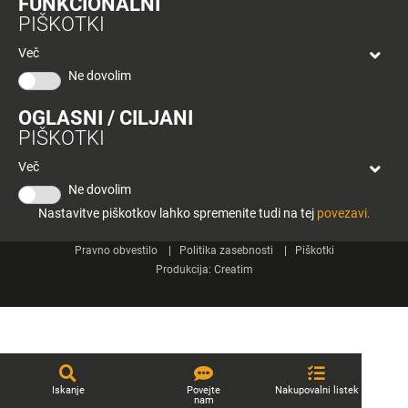
FUNKCIONALNI
bon
PIŠKOTKI
Planeta
Spletne strani
Tuš
Več
Celje
Ne dovolim
Tuš klub
OGLASNI / CILJANI
Kontakt
PIŠKOTKI
Več
Ne dovolim
Nastavitve piškotkov lahko spremenite tudi na tej
povezavi.
© 2026 Engrotuš d.o.o.
Pravno obvestilo
Politika zasebnosti
Piškotki
Produkcija:
Creatim
Iskanje
Povejte
Nakupovalni listek
nam