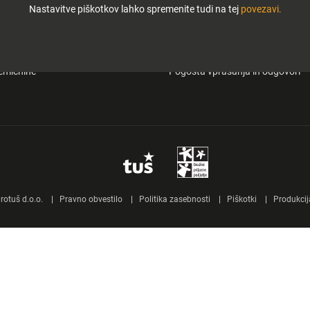
Nastavitve piškotkov lahko spremenite tudi na tej
povezavi.
i in zabava
O Tuš klub kartici
&carry
Mobilna aplikacija Tuš
emičnine
Pogosta vprašanja in odgovori
otuš d.o.o.
Pravno obvestilo
Politika zasebnosti
Piškotki
Produkcij