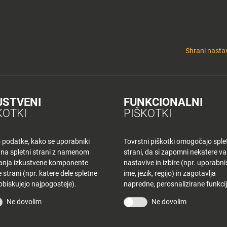
y
Tuš nepremičnine
 KLUB
CINEPLEXX
NAKUPOVANJE
O PLANETU
DE LA CRÉME
ELEK
Shrani nastav
USTVENI
FUNKCIONALNI
K CE – SREDA
KOTKI
PIŠKOTKI
o podatke, kako se uporabniki
Tovrstni piškotki omogočajo sple
 na spletni strani z namenom
strani, da si zapomni nekatere v
šanja izkustvene komponente
nastavive in izbire (npr. uporabn
 strani (npr. katere dele spletne
ime, jezik, regijo) in zagotavlja
 obiskujejo najpogosteje).
napredne, perosnalizirane funkcij
STRANI
TUŠ KLUB
Ne dovolim
Ne dovolim
vina
Bodite obveščeni