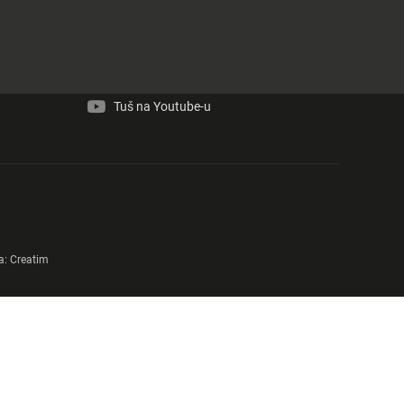
Tuš na Facebook-u
Tuš na Instagram-u
Tuš na Youtube-u
a:
Creatim