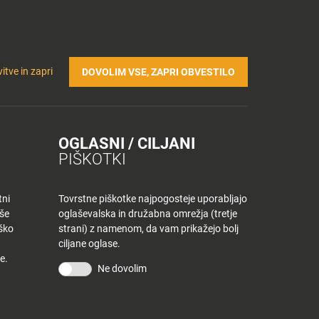
Prijavi se v Tuš klub profil
Včlani se v Tuš klub
TRIČNA POLNILNICA
Iskanje
Povejte
Nakupovalni
itve in zapri
DOVOLIM VSE, ZAPRI OBVESTILO
nam
listek
OGLASNI / CILJANI
PIŠKOTKI
tni
Tovrstne piškotke najpogosteje uporabljajo
aše
oglaševalska in družabna omrežja (tretje
iško
strani) z namenom, da vam prikažejo bolj
ciljane oglase.
e.
Ne dovolim
KONTAKT
Povejte nam