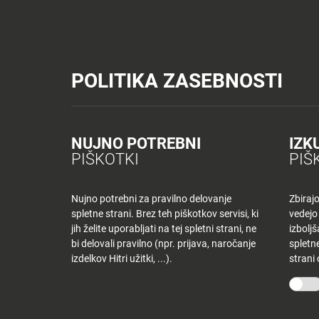
Tuš trgovine
Tuš drogerija
Tuš centri in zabava
Tuš cash&carr
Planet Tuš
Celje
NOVICE
TUŠ
POLITIKA ZASEBNOSTI
Spremeni lokacijo
Tuš centri in zabava
Dnevni jedilnik CE – sreda
NOVICE
NAKUPOVANJE
Nazaj
Nazaj
NUJNO POTREBNI
IZK
DNEVNI JEDILNI
PIŠKOTKI
PIŠ
Novice
Trgovine
in
ponudniki
Nujno potrebni za pravilno delovanje
Zbiraj
13 marca, 2019
spletne strani. Brez teh piškotkov servisi, ki
vedejo
Tloris
Od
tjasak
jih želite uporabljati na tej spletni strani, ne
izbolj
centra
bi delovali pravilno (npr. prijava, naročanje
spletne
izdelkov Hitri užitki, ...).
strani
Ugodnosti
O PODJETJU
SPLETNE 
v
Planetu
Skupina Tuš
Tuš trgo
Tuš