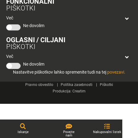
FUNKCIONALNI
bon
PIŠKOTKI
Planeta
Spletne strani
Tuš
Več
Celje
Ne dovolim
Tuš klub
OGLASNI / CILJANI
Kontakt
PIŠKOTKI
Več
Ne dovolim
Nastavitve piškotkov lahko spremenite tudi na tej
povezavi.
© 2026 Engrotuš d.o.o.
Pravno obvestilo
Politika zasebnosti
Piškotki
Produkcija:
Creatim
Iskanje
Povejte
Nakupovalni listek
nam