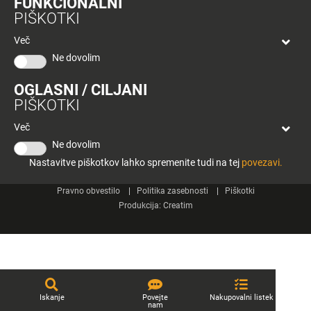
FUNKCIONALNI
bon
PIŠKOTKI
Planeta
Spletne strani
Tuš
Več
Celje
Ne dovolim
Tuš klub
OGLASNI / CILJANI
Kontakt
PIŠKOTKI
Več
Ne dovolim
Nastavitve piškotkov lahko spremenite tudi na tej
povezavi.
© 2026 Engrotuš d.o.o.
Pravno obvestilo
Politika zasebnosti
Piškotki
Produkcija:
Creatim
Iskanje
Povejte
Nakupovalni listek
nam