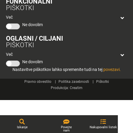
FUNKCIONALNI
bon
PIŠKOTKI
Planeta
Spletne strani
Tuš
Več
Celje
Ne dovolim
Tuš klub
OGLASNI / CILJANI
Kontakt
PIŠKOTKI
Več
Ne dovolim
Nastavitve piškotkov lahko spremenite tudi na tej
povezavi.
© 2026 Engrotuš d.o.o.
Pravno obvestilo
Politika zasebnosti
Piškotki
Produkcija:
Creatim
Iskanje
Povejte
Nakupovalni listek
nam