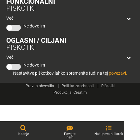
FUNKCIONALNI
bon
PIŠKOTKI
Planeta
Spletne strani
Tuš
Več
Celje
Ne dovolim
Tuš klub
OGLASNI / CILJANI
Kontakt
PIŠKOTKI
Več
Ne dovolim
Nastavitve piškotkov lahko spremenite tudi na tej
povezavi.
© 2026 Engrotuš d.o.o.
Pravno obvestilo
Politika zasebnosti
Piškotki
Produkcija:
Creatim
Iskanje
Povejte
Nakupovalni listek
nam