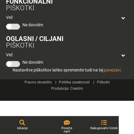
FUNKCIONALNI
bon
PIŠKOTKI
Planeta
Spletne strani
Tuš
Več
Celje
Ne dovolim
Tuš klub
OGLASNI / CILJANI
Kontakt
PIŠKOTKI
Več
Ne dovolim
Nastavitve piškotkov lahko spremenite tudi na tej
povezavi.
© 2026 Engrotuš d.o.o.
Pravno obvestilo
Politika zasebnosti
Piškotki
Produkcija:
Creatim
Iskanje
Povejte
Nakupovalni listek
nam