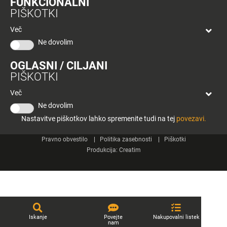
FUNKCIONALNI
bon
PIŠKOTKI
Planeta
Spletne strani
Tuš
Več
Celje
Ne dovolim
Tuš klub
OGLASNI / CILJANI
Kontakt
PIŠKOTKI
Več
Ne dovolim
Nastavitve piškotkov lahko spremenite tudi na tej
povezavi.
© 2026 Engrotuš d.o.o.
Pravno obvestilo
Politika zasebnosti
Piškotki
Produkcija:
Creatim
Iskanje
Povejte
Nakupovalni listek
nam