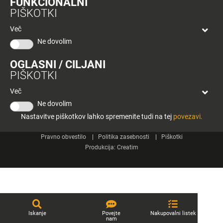
FUNKCIONALNI
bon
PIŠKOTKI
Planeta
Spletne strani
Tuš
Več
Celje
Ne dovolim
Tuš klub
OGLASNI / CILJANI
Kontakt
PIŠKOTKI
Več
Ne dovolim
Nastavitve piškotkov lahko spremenite tudi na tej
povezavi.
© 2026 Engrotuš d.o.o.
Pravno obvestilo
Politika zasebnosti
Piškotki
Produkcija:
Creatim
Iskanje
Povejte
Nakupovalni listek
nam