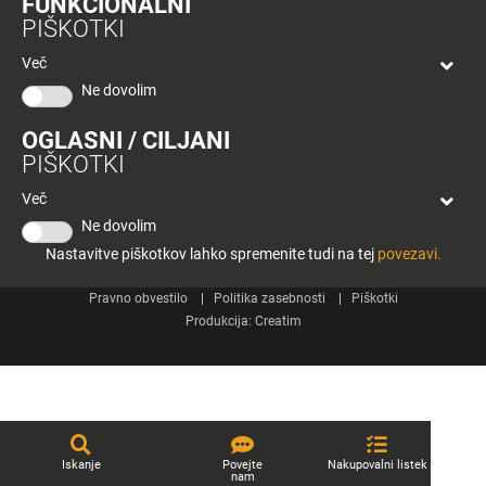
FUNKCIONALNI
bon
PIŠKOTKI
Planeta
Spletne strani
Tuš
Več
Celje
Ne dovolim
Tuš klub
OGLASNI / CILJANI
Kontakt
PIŠKOTKI
Več
Ne dovolim
Nastavitve piškotkov lahko spremenite tudi na tej
povezavi.
© 2026 Engrotuš d.o.o.
Pravno obvestilo
Politika zasebnosti
Piškotki
Produkcija:
Creatim
Iskanje
Povejte
Nakupovalni listek
nam