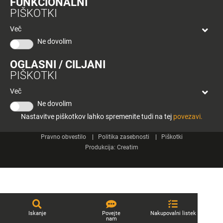
FUNKCIONALNI
bon
PIŠKOTKI
Planeta
Spletne strani
Tuš
Več
Celje
Ne dovolim
Tuš klub
OGLASNI / CILJANI
Kontakt
PIŠKOTKI
Več
Ne dovolim
Nastavitve piškotkov lahko spremenite tudi na tej
povezavi.
© 2026 Engrotuš d.o.o.
Pravno obvestilo
Politika zasebnosti
Piškotki
Produkcija:
Creatim
Iskanje
Povejte
Nakupovalni listek
nam