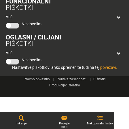
FUNKCIONALNI
bon
PIŠKOTKI
Planeta
Spletne strani
Tuš
Več
Celje
Ne dovolim
Tuš klub
OGLASNI / CILJANI
Kontakt
PIŠKOTKI
Več
Ne dovolim
Nastavitve piškotkov lahko spremenite tudi na tej
povezavi.
© 2026 Engrotuš d.o.o.
Pravno obvestilo
Politika zasebnosti
Piškotki
Produkcija:
Creatim
Iskanje
Povejte
Nakupovalni listek
nam