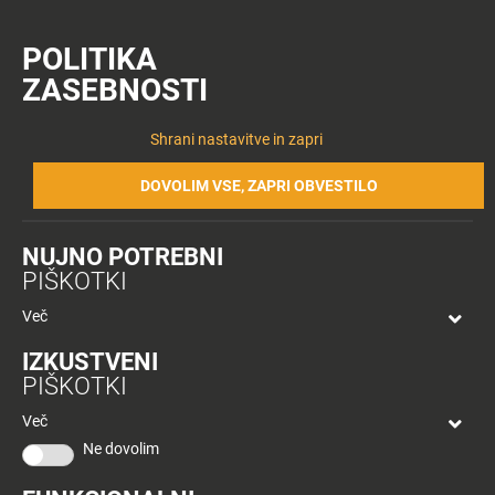
Lokacija
Prijava
Včlanitev
POLITIKA
ZASEBNOSTI
NOVICE
NAKUPOVANJE
Tuš centri in zabava
Dnevni jedilnik CE – četrtek
Nazaj
Nazaj
Shrani nastavitve in zapri
DNEVNI
Novice
Trgovine
DOVOLIM VSE, ZAPRI OBVESTILO
in
JEDILNIK CE –
ponudniki
NUJNO POTREBNI
Tloris
ČETRTEK
PIŠKOTKI
centra
Več
Ugodnosti
IZKUSTVENI
v
11 julija, 2019
PIŠKOTKI
Planetu
Od
tjasak
Tuš
Več
Celje
Ne dovolim
Darilni
O podjetju